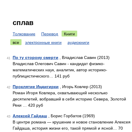
сплав
Толкование
Перевод
Книги
все
электронные книги
аудиокниги
По ту сторону смерти
, Владислав Савин (2013)
41
Владислав Олегович Савин - кандидат физико-
математических наук, аналитик, автор историко-
публицистического… 141 руб
Проклятие Индигирки
, Игорь Ковлер (2013)
42
Роман Игоря Ковлера, охватывающий несколько
десятилетий, вобравший в себя историю Севера, Золотой
Реки … 420 руб
Алексей Гайдаш
, Борис Горбатов (1969)
43
В центре романа — крушение и новое становление Алексея
Гайдаша, история жизни его, такой прямой и ясной… 70