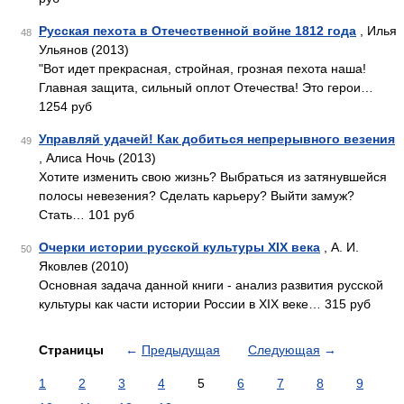
Русская пехота в Отечественной войне 1812 года
, Илья
48
Ульянов (2013)
"Вот идет прекрасная, стройная, грозная пехота наша!
Главная защита, сильный оплот Отечества! Это герои…
1254 руб
Управляй удачей! Как добиться непрерывного везения
49
, Алиса Ночь (2013)
Хотите изменить свою жизнь? Выбраться из затянувшейся
полосы невезения? Сделать карьеру? Выйти замуж?
Стать… 101 руб
Очерки истории русской культуры XIX века
, А. И.
50
Яковлев (2010)
Основная задача данной книги - анализ развития русской
культуры как части истории России в XIX веке… 315 руб
Страницы
←
Предыдущая
Следующая
→
1
2
3
4
5
6
7
8
9