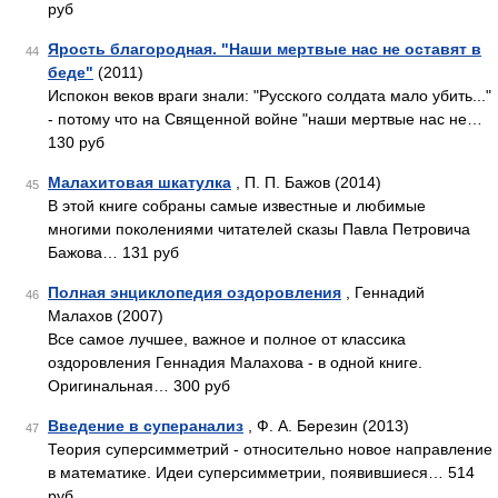
руб
Ярость благородная. "Наши мертвые нас не оставят в
44
беде"
(2011)
Испокон веков враги знали: "Русского солдата мало убить..."
- потому что на Священной войне "наши мертвые нас не…
130 руб
Малахитовая шкатулка
, П. П. Бажов (2014)
45
В этой книге собраны самые известные и любимые
многими поколениями читателей сказы Павла Петровича
Бажова… 131 руб
Полная энциклопедия оздоровления
, Геннадий
46
Малахов (2007)
Все самое лучшее, важное и полное от классика
оздоровления Геннадия Малахова - в одной книге.
Оригинальная… 300 руб
Введение в суперанализ
, Ф. А. Березин (2013)
47
Теория суперсимметрий - относительно новое направление
в математике. Идеи суперсимметрии, появившиеся… 514
руб